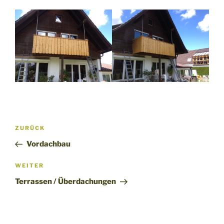
Beitragsnavigation
Vorheriger
ZURÜCK
Beitrag
Vordachbau
Nächster
WEITER
Beitrag
Terrassen / Überdachungen